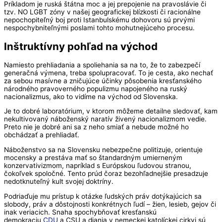
Príkladom je ruská štátna moc a jej prepojenie na pravoslávie či
tzv. NO LGBT zóny v našej geografickej blízkosti či racionálne
nepochopiteľný boj proti Istanbulskému dohovoru sú prvými
nespochybniteľnými poslami tohto mohutnejúceho procesu.
Inštruktívny pohľad na východ
Namiesto prehliadania a spoliehania sa na to, že to zabezpečí
generačná výmena, treba spolupracovať. To je cesta, ako nechať
za sebou masívne a zničujúce účinky pôsobenia kresťanského
národného pravoverného populizmu napojeného na ruský
nacionalizmus, ako to vidíme na východ od Slovenska.
Je to dobré laboratórium, v ktorom môžeme detailne sledovať, kam
nekultivovaný náboženský naratív živený nacionalizmom vedie.
Preto nie je dobré ani sa z neho smiať a nebude možné ho
obchádzať a prehliadať.
Náboženstvo sa na Slovensku nebezpečne politizuje, orientuje
mocensky a prestáva mať so štandardným umierneným
konzervativizmom, napríklad s Európskou ľudovou stranou,
čokoľvek spoločné. Tento prúd čoraz bezohľadnejšie presadzuje
nedotknuteľný kult svojej doktríny.
Podriaďuje mu prístup k otázke ľudských práv dotýkajúcich sa
slobody, práv a dôstojnosti konkrétnych ľudí – žien, lesieb, gejov či
inak veriacich. Snaha spochybňovať kresťanskú
demokraciu
CDU
a CSU a diania v nemeckej katolíckej cirkvi sú