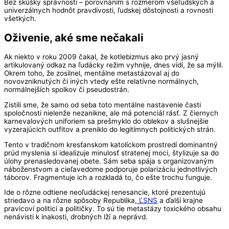
Bez skúšky správnosti – porovnaním s rozmerom všeľudských a
univerzálnych hodnôt pravdivosti, ľudskej dôstojnosti a rovnosti
všetkých.
Oživenie, aké sme nečakali
Ak niekto v roku 2009 čakal, že kotlebizmus ako prvý jasný
artikulovaný odkaz na ľudácky režim vyhnije, dnes vidí, že sa mýlil.
Okrem toho, že zosilnel, mentálne metastázoval aj do
novovzniknutých či iných vtedy ešte relatívne normálnych,
normálnejších spolkov či pseudostrán.
Zistili sme, že samo od seba toto mentálne nastavenie časti
spoločnosti nielenže nezanikne, ale má potenciál rásť. Z čiernych
karnevalových uniforiem sa prešmyklo do oblekov a slušnejšie
vyzerajúcich outfitov a preniklo do legitímnych politických strán.
Tento v tradičnom kresťanskom katolíckom prostredí dominantný
prúd myslenia si idealizuje minulosť stratenej moci, štylizuje sa do
úlohy prenasledovanej obete. Sám seba spája s organizovaným
náboženstvom a cieľavedome podporuje polarizáciu jednotlivých
táborov. Fragmentuje ich a rozkladá to, čo ešte trochu funguje.
Ide o rôzne odtiene neoľudáckej renesancie, ktoré prezentujú
striedavo a na rôzne spôsoby Republika,
ĽSNS
a ďalší krajne
pravicoví politici a političky. To sú tie metastázy toxického obsahu
nenávisti k inakosti, drobných lží a neprávd.