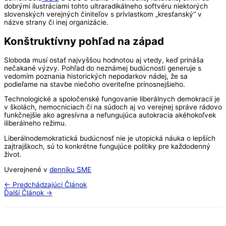
dobrými ilustráciami tohto ultraradikálneho softvéru niektorých
slovenských verejných činiteľov s prívlastkom „kresťanský“ v
názve strany či inej organizácie.
Konštruktívny pohľad na západ
Sloboda musí ostať najvyššou hodnotou aj vtedy, keď prináša
nečakané výzvy. Pohľad do neznámej budúcnosti generuje s
vedomím poznania historických nepodarkov nádej, že sa
podieľame na stavbe niečoho overiteľne prínosnejšieho.
Technologické a spoločenské fungovanie liberálnych demokracií je
v školách, nemocniciach či na súdoch aj vo verejnej správe rádovo
funkčnejšie ako agresívna a nefungujúca autokracia akéhokoľvek
iliberálneho režimu.
Liberálnodemokratická budúcnosť nie je utopická náuka o lepších
zajtrajškoch, sú to konkrétne fungujúce politiky pre každodenný
život.
Uverejnené v
denníku SME
←
Predchádzajúci Článok
Ďalší Článok
→