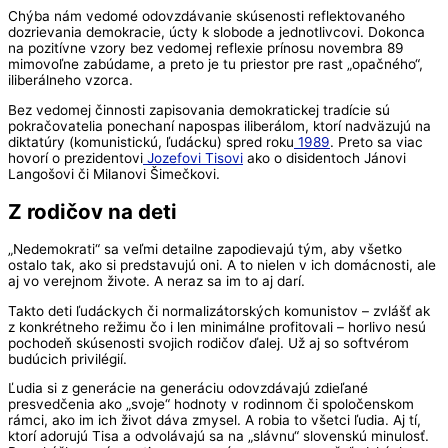
Chýba nám vedomé odovzdávanie skúsenosti reflektovaného
dozrievania demokracie, úcty k slobode a jednotlivcovi. Dokonca
na pozitívne vzory bez vedomej reflexie prínosu novembra 89
mimovoľne zabúdame, a preto je tu priestor pre rast „opačného“,
iliberálneho vzorca.
Bez vedomej činnosti zapisovania demokratickej tradície sú
pokračovatelia ponechaní napospas iliberálom, ktorí nadväzujú na
diktatúry (komunistickú, ľudácku) spred roku
1989
. Preto sa viac
hovorí o prezidentovi
Jozefovi Tisovi
ako o disidentoch Jánovi
Langošovi či Milanovi Šimečkovi.
Z rodičov na deti
„Nedemokrati“ sa veľmi detailne zapodievajú tým, aby všetko
ostalo tak, ako si predstavujú oni. A to nielen v ich domácnosti, ale
aj vo verejnom živote. A neraz sa im to aj darí.
Takto deti ľudáckych či normalizátorských komunistov – zvlášť ak
z konkrétneho režimu čo i len minimálne profitovali – horlivo nesú
pochodeň skúsenosti svojich rodičov ďalej. Už aj so softvérom
budúcich privilégií.
Ľudia si z generácie na generáciu odovzdávajú zdieľané
presvedčenia ako „svoje“ hodnoty v rodinnom či spoločenskom
rámci, ako im ich život dáva zmysel. A robia to všetci ľudia. Aj tí,
ktorí adorujú Tisa a odvolávajú sa na „slávnu“ slovenskú minulosť.