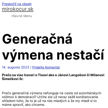
Preskočiť na obsah
mirokocur.sk
Hlavné Menu
Generačná
výmena nestačí
14. augusta 2023
/
Pridajte Komentár
Prečo sa viac hovorí o Tisovi ako o Jánovi Langošovi či Milanovi
Šimečkovi Sr.
Prečo generačná výmena nefunguje na ceste od autoritárskych
režimov k demokracii? Určite ste už neraz zažili konštatovanie
ohľadom toho, že to je už na nás mladých a že my mladí si to
máme spraviť, ako chceme.