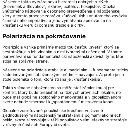
Následne takto vytvára novú hierarchiu dobrých a zlých
„Sloveniek a Slovákov“, lekárov, učiteľov, hokejistov. Otázka
vnútorného kádrovania osobného presvedčenia a náboženskej
viery v tomto procese zohráva kľúčovú úlohu vnútorného záväzku
či morálneho imperatívu a jeho vymáhania apelovaním na
kresťanskú vieru či ochranu tradície a cirkvi.
Polarizácia na pokračovanie
Polarizácia vzniká primárne medzi tou časťou „sveta“, ktorý sa
nestotožňuje s ich videním a nimi tvorenými riešeniami. V tomto
porovnávaní sú fundamentalistickí náboženskí aktivisti tými, ktorí
stoja na správnej strane.
Následne sa polarizácia etabluje aj medzi nimi – fundamentalisticky
zadefinovanými náboženskými prúdmi – navzájom. Aj preto je na
stole polemika o tom, ktorá strana je „kresťanskejšia“.
Takto vnímané náboženstvo sa môže stať zámienkou aj pre
konflikt, ktorý bude prebiehať na rôznych úrovniach lokálne, no
bude mať globálne spoločného menovateľa a v globalizovanom
svete nebude smerovať k „spontánnemu“ mierovému koncu.
Globálne zosieťované populistické kresťanstvo živené
zjednodušenými náboženskými skratkami a pojmami ako hriech,
peklo, skaza si osvojuje v réžii populistov veľmi efektívne stratégie
v rôznych častiach Európy či sveta.