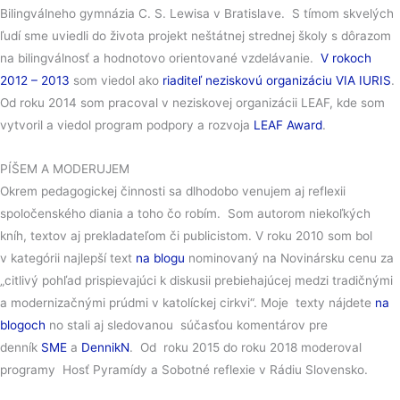
Bilingválneho gymnázia C. S. Lewisa v Bratislave. S tímom skvelých
ľudí sme uviedli do života projekt neštátnej strednej školy s dôrazom
na bilingválnosť a hodnotovo orientované vzdelávanie.
V rokoch
2012 – 2013
som viedol ako
riaditeľ neziskovú organizáciu VIA IURIS
.
Od roku 2014 som pracoval v neziskovej organizácii LEAF, kde som
vytvoril a viedol program podpory a rozvoja
LEAF Award
.
PÍŠEM A MODERUJEM
Okrem pedagogickej činnosti sa dlhodobo venujem aj reflexii
spoločenského diania a toho čo robím. Som autorom niekoľkých
kníh, textov aj prekladateľom či publicistom. V roku 2010 som bol
v kategórii najlepší text
na blogu
nominovaný na Novinársku cenu za
„citlivý pohľad prispievajúci k diskusii prebiehajúcej medzi tradičnými
a modernizačnými prúdmi v katolíckej cirkvi“. Moje texty nájdete
na
blogoch
no stali aj sledovanou súčasťou komentárov pre
denník
SME
a
DennikN
. Od roku 2015 do roku 2018 moderoval
programy Hosť Pyramídy a Sobotné reflexie v Rádiu Slovensko.