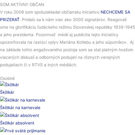
SOM AKTÍVNY OBČAN
V roku 2008 som spoluzakladal občiansku iniciatívu
NECHCEME SA
PRIZERAŤ
. Pridalo sa k nám viac ako 3000 signatárov. Reagovali
sme na glorifikáciu ľudáckeho režimu Slovenskej republiky 1939-1945
a jeho prezidenta. Pozornosť médií aj publicita tejto iniciatívy
upozorňovala na rastúci vplyv Mariána Kotlebu a jeho súputníkov. Aj
na základe tohto angažovaného postoja som sa stal platným hosťom
viacerých diskusíí a odborných podujatí na rôznych verejných
podujatiach či v RTVS a iných médiách.
Osobné
Škôlkár
Škôlkár na karnevale
Škôlkár absolvent