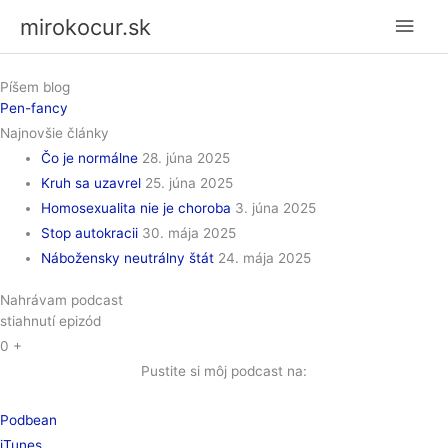
Preskočiť
Hlav
mirokocur.sk
na
Men
obsah
Píšem blog
Pen-fancy
Najnovšie články
Čo je normálne
28. júna 2025
Kruh sa uzavrel
25. júna 2025
Homosexualita nie je choroba
3. júna 2025
Stop autokracii
30. mája 2025
Nábožensky neutrálny štát
24. mája 2025
Nahrávam podcast
stiahnutí epizód
0
+
Pustite si môj podcast na:
Podbean
iTunes