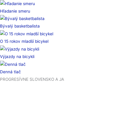
Hľadanie smeru
Bývalý basketbalista
O 15 rokov mladší bicykel
Výjazdy na bicykli
Denná tlač
PROGRESÍVNE SLOVENSKO A JA
Som zakladajúcim členom Progresívneho Slovenska. Od jeho
začiatku som ako expert a aktívny člen tímu pre vzdelávanie, vedu
a inovácie súčasťou tímu, ktorý sa podieľal na vytváraní vízie
a programu PS pre oblasť školstva. Početné diskusie a konzultácie
sme viedli aj pri komentovaní dokumentu
Učiace sa Slovensko
.
Venujem sa zvlášť základnému a strednému školstvu. Aj na základe