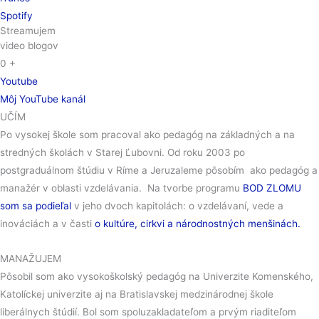
Spotify
Streamujem
video blogov
0
+
Youtube
Môj YouTube kanál
UČÍM
Po vysokej škole som pracoval ako pedagóg na základných a na
stredných školách v Starej Ľubovni. Od roku 2003 po
postgraduálnom štúdiu v Ríme a Jeruzaleme pôsobím ako pedagóg a
manažér v oblasti vzdelávania. Na tvorbe programu
BOD ZLOMU
som sa podieľal
v jeho dvoch kapitolách: o vzdelávaní, vede a
inováciách a v časti
o kultúre, cirkvi a národnostných menšinách.
MANAŽUJEM
Pôsobil som ako vysokoškolský pedagóg na Univerzite Komenského,
Katolíckej univerzite aj na Bratislavskej medzinárodnej škole
liberálnych štúdií. Bol som spoluzakladateľom a prvým riaditeľom