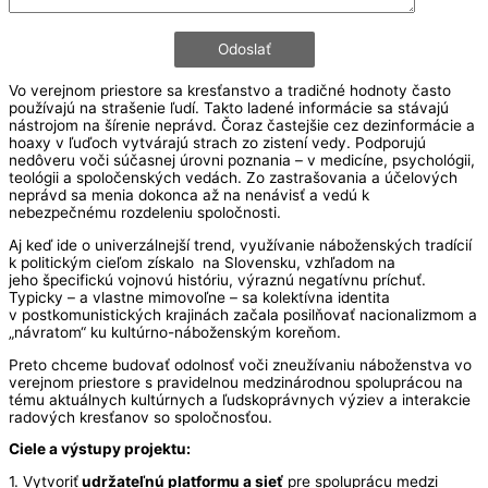
Vo verejnom priestore sa kresťanstvo a tradičné hodnoty často
používajú na strašenie ľudí. Takto ladené informácie sa stávajú
nástrojom na šírenie neprávd. Čoraz častejšie cez dezinformácie a
hoaxy v ľuďoch vytvárajú strach zo zistení vedy. Podporujú
nedôveru voči súčasnej úrovni poznania – v medicíne, psychológii,
teológii a spoločenských vedách. Zo zastrašovania a účelových
neprávd sa menia dokonca až na nenávisť a vedú k
nebezpečnému rozdeleniu spoločnosti.
Aj keď ide o univerzálnejší trend, využívanie náboženských tradícií
k politickým cieľom získalo na Slovensku, vzhľadom na
jeho špecifickú vojnovú históriu, výraznú negatívnu príchuť.
Typicky – a vlastne mimovoľne – sa kolektívna identita
v postkomunistických krajinách začala posilňovať nacionalizmom a
„návratom“ ku kultúrno-náboženským koreňom.
Preto chceme budovať odolnosť voči zneužívaniu náboženstva vo
verejnom priestore s pravidelnou medzinárodnou spoluprácou na
tému aktuálnych kultúrnych a ľudskoprávnych výziev a interakcie
radových kresťanov so spoločnosťou.
Ciele a výstupy projektu:
1. Vytvoriť
udržateľnú platformu a sieť
pre spoluprácu medzi