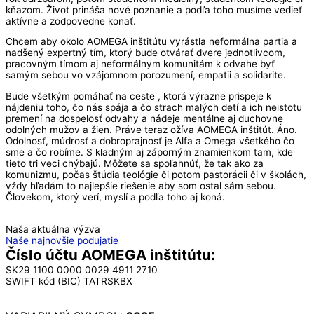
kňazom. Život prináša nové poznanie a podľa toho musíme vedieť
aktívne a zodpovedne konať.
Chcem aby okolo AOMEGA inštitútu vyrástla neformálna partia a
nadšený expertný tím, ktorý bude otvárať dvere jednotlivcom,
pracovným tímom aj neformálnym komunitám k odvahe byť
samým sebou vo vzájomnom porozumení, empatii a solidarite.
Bude všetkým pomáhať na ceste , ktorá výrazne prispeje k
nájdeniu toho, čo nás spája a čo strach malých detí a ich neistotu
premení na dospelosť odvahy a nádeje mentálne aj duchovne
odolných mužov a žien. Práve teraz ožíva AOMEGA inštitút. Áno.
Odolnosť, múdrosť a dobroprajnosť je Alfa a Omega všetkého čo
sme a čo robíme. S kladným aj záporným znamienkom tam, kde
tieto tri veci chýbajú. Môžete sa spoľahnúť, že tak ako za
komunizmu, počas štúdia teológie či potom pastorácii či v školách,
vždy hľadám to najlepšie riešenie aby som ostal sám sebou.
Človekom, ktorý verí, myslí a podľa toho aj koná.
Naša aktuálna výzva
Naše najnovšie podujatie
Číslo účtu AOMEGA inštitútu:
SK29 1100 0000 0029 4911 2710
SWIFT kód (BIC) TATRSKBX