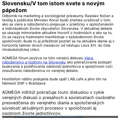
Slovensku/V tom istom svete s novým
pápežom
Odborník na marketing a sociologické prieskumy Rasislav Kočan a
teológ a publicista Miroslav Kocúr budú znahlas uvažovať o tom,
ako sa viera a náboženstvo prejavuje v prakticky v spoločenskom
a individuálnom živote obyvateľov Slovenska. V aktuálnej debate
sa ukazuje mimoriadne aktuálne hovoriť o hodnotách a ako sa to,
čo sa nazýva hodnotami manifestuje v každodennom živote
spoločnosti. Bude to aj príležitosť pozrieť sa na aktuálne dianie aj v
horizonte takmer dvoch mesiacov od nástupu Leva XIV. do čela
rímskokatolíckej cirkvi.
AOMEGA fórum pozýva na túto verejnú diskusiu
Viera,
náboženstvo a hodnoty na Slovensku
ako pokračovanie podujatí
budovania a posilňovania odolnosti jednotlivca a spoločnosti voči
zneužívaniu náboženstva vo verejnej debate.
Hostiteľom nášho podujatia bude opäť LAB.cafe a jeho tím na
Námestí SNP v Bratislave
AOMEGA inštitút pokračuje touto diskusiou v cykle
verejných diskusií o presahoch a súvislostiach osobného
presvedčenia do verejného diania a spoločenských
súvislostí aktuálnych procesov v spoločnosti aj
osobnom živote jednotlivcov.