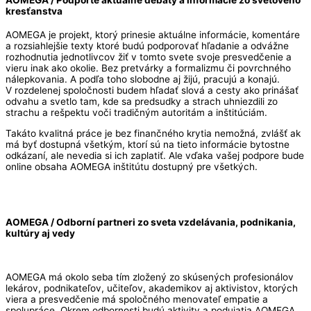
kresťanstva
AOMEGA je projekt, ktorý prinesie aktuálne informácie, komentáre
a rozsiahlejšie texty ktoré budú podporovať hľadanie a odvážne
rozhodnutia jednotlivcov žiť v tomto svete svoje presvedčenie a
vieru inak ako okolie. Bez pretvárky a formalizmu či povrchného
nálepkovania. A podľa toho slobodne aj žijú, pracujú a konajú.
V rozdelenej spoločnosti budem hľadať slová a cesty ako prinášať
odvahu a svetlo tam, kde sa predsudky a strach uhniezdili zo
strachu a rešpektu voči tradičným autoritám a inštitúciám.
Takáto kvalitná práce je bez finančného krytia nemožná, zvlášť ak
má byť dostupná všetkým, ktorí sú na tieto informácie bytostne
odkázaní, ale nevedia si ich zaplatiť. Ale vďaka vašej podpore bude
online obsaha AOMEGA inštitútu dostupný pre všetkých.
AOMEGA / Odborní partneri zo sveta vzdelávania, podnikania,
kultúry aj vedy
AOMEGA má okolo seba tím zložený zo skúsených profesionálov
lekárov, podnikateľov, učiteľov, akademikov aj aktivistov, ktorých
viera a presvedčenie má spoločného menovateľ empatie a
spolupráce. Okrem odbornosti budú aktivity a podujatia AOMEGA