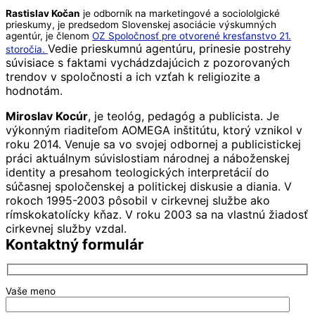
Rastislav Kočan
je odborník na marketingové a sociololgické
prieskumy, je predsedom Slovenskej asociácie výskumných
agentúr, je členom
OZ Spoločnosť pre otvorené kresťanstvo 21.
Vedie prieskumnú agentúru, prinesie postrehy
storočia.
súvisiace s faktami vychádzdajúcich z pozorovaných
trendov v spoločnosti a ich vzťah k religiozite a
hodnotám.
Miroslav Kocúr
, je teológ, pedagóg a publicista.
Je
výkonným riaditeľom AOMEGA inštitútu, ktorý vznikol v
roku 2014. Venuje sa vo svojej odbornej a publicistickej
práci aktuálnym súvislostiam národnej a náboženskej
identity a presahom teologických interpretácií do
súčasnej spoločenskej a politickej diskusie a diania. V
rokoch 1995-2003 pôsobil v cirkevnej službe ako
rímskokatolícky kňaz. V roku 2003 sa na vlastnú žiadosť
cirkevnej služby vzdal.
Kontaktný formulár
Vaše meno