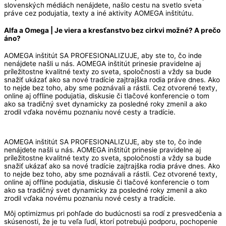
slovenských médiách nenájdete, našlo cestu na svetlo sveta
práve cez podujatia, texty a iné aktivity AOMEGA inštitútu.
Alfa a Omega | Je viera a kresťanstvo bez cirkvi možné? A prečo
áno?
AOMEGA inštitút SA PROFESIONALIZUJE, aby ste to, čo inde
nenájdete našli u nás. AOMEGA inštitút prinesie pravidelne aj
príležitostne kvalitné texty zo sveta, spoločnosti a vždy sa bude
snažiť ukázať ako sa nové tradície zajtrajška rodia práve dnes. Ako
to nejde bez toho, aby sme poznávali a rástli. Cez otvorené texty,
online aj offline podujatia, diskusie či tlačové konferencie o tom
ako sa tradičný svet dynamicky za posledné roky zmenil a ako
zrodil vďaka novému poznaniu nové cesty a tradície.
AOMEGA inštitút SA PROFESIONALIZUJE, aby ste to, čo inde
nenájdete našli u nás. AOMEGA inštitút prinesie pravidelne aj
príležitostne kvalitné texty zo sveta, spoločnosti a vždy sa bude
snažiť ukázať ako sa nové tradície zajtrajška rodia práve dnes. Ako
to nejde bez toho, aby sme poznávali a rástli. Cez otvorené texty,
online aj offline podujatia, diskusie či tlačové konferencie o tom
ako sa tradičný svet dynamicky za posledné roky zmenil a ako
zrodil vďaka novému poznaniu nové cesty a tradície.
Môj optimizmus pri pohľade do budúcnosti sa rodí z presvedčenia a
skúsenosti, že je tu veľa ľudí, ktorí potrebujú podporu, pochopenie