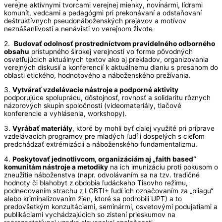
verejne aktívnymi tvorcami verejnej mienky, novinármi, lídrami
komunít, vedcami a pedagógmi pri prekonávaní a odstaňovaní
deštruktívnych pseudonáboženských prejavov a motívov
neznášanlivosti a nenávisti vo verejnom živote
2.
Budovať odolnosť prostredníctvom pravidelného odborného
obsahu
prístupného širokej verejnosti vo forme pôvodných
osvetľujúcich aktuálnych textov ako aj prekladov, organizovania
verejných diskusií a konferencií k aktuálnemu dianiu s presahom do
oblasti etického, hodnotového a náboženského prežívania.
3.
Vytvárať vzdelávacie nástroje a podporné aktivity
podporujúce spoluprácu, dôstojnosť, rovnosť a solidaritu rôznych
názorových skupín spoločnosti (videomateriály, tlačové
konferencie a vyhlásenia, workshopy).
3.
Vyrábať materiály
, ktoré by mohli byť ďalej využité pri príprave
vzdelávacích programov pre mladých ľudí i dospelých s cieľom
predchádzať extrémizácii a náboženského fundamentalizmu.
4.
Poskytovať jednotlivcom, organizáciám aj „faith based“
komunitám nástroje a metodiky
na ich imunizáciu proti pokusom o
zneužitie náboženstva (napr. odvolávaním sa na tzv. tradičné
hodnoty či blahobyt z obdobia ľudáckeho Tisovho režimu,
podnecovaním strachu z LGBTI+ ľudí ich označovaním za „pliagu“
alebo kriminalizovaním žien, ktoré sa podrobili UPT) a to
predovšetkým konzultáciami, seminármi, osvetovými podujatiami a
publikáciami vychádzajúcich so zistení prieskumov na