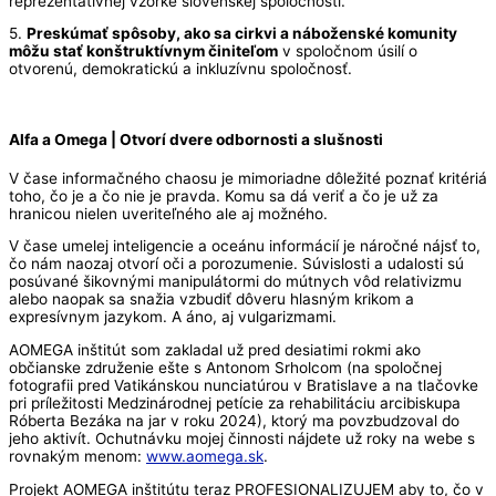
reprezentatívnej vzorke slovenskej spoločnosti.
5.
Preskúmať spôsoby, ako sa cirkvi a náboženské komunity
môžu stať konštruktívnym činiteľom
v spoločnom úsilí o
otvorenú, demokratickú a inkluzívnu spoločnosť.
Alfa a Omega | Otvorí dvere odbornosti a slušnosti
V čase informačného chaosu je mimoriadne dôležité poznať kritériá
toho, čo je a čo nie je pravda. Komu sa dá veriť a čo je už za
hranicou nielen uveriteľného ale aj možného.
V čase umelej inteligencie a oceánu informácií je náročné nájsť to,
čo nám naozaj otvorí oči a porozumenie. Súvislosti a udalosti sú
posúvané šikovnými manipulátormi do mútnych vôd relativizmu
alebo naopak sa snažia vzbudiť dôveru hlasným krikom a
expresívnym jazykom. A áno, aj vulgarizmami.
AOMEGA inštitút som zakladal už pred desiatimi rokmi ako
občianske združenie ešte s Antonom Srholcom (na spoločnej
fotografii pred Vatikánskou nunciatúrou v Bratislave a na tlačovke
pri príležitosti Medzinárodnej petície za rehabilitáciu arcibiskupa
Róberta Bezáka na jar v roku 2024), ktorý ma povzbudzoval do
jeho aktivít. Ochutnávku mojej činnosti nájdete už roky na webe s
rovnakým menom:
www.aomega.sk
.
Projekt AOMEGA inštitútu teraz PROFESIONALIZUJEM aby to, čo v