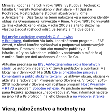
Miroslav Kocúr sa narodil v roku 1969, vyštudoval Teologickú
fakultu Univerzity Komenského v Bratislave – TI Spišské
Podhradie. Postgraduálne štúdium absolvoval v Ríme
a Jeruzaleme. Dizertáciu na tému náboženskej a národnej identity
obhájil na Gregoriánskej univerzite v Ríme. V roku 1995 ho vysvätili
za rímskokatolíckeho kňaza, v roku 2003 sa z tejto služby na
vlastnú žiadosť rozhodol odísť. Je ženatý a má dve dcéry.
Bol prvým riaditeľom gymnázia C. S. Lewisa
v Bratislave,
riaditeľom Via Iuris, koordinátorom programu LEAF
Award, v rámci ktorého vyhľadával a podporoval talentovaných
študentov. Pracoval neskôr ako manažér publicity a IT
infraštruktúry na Národnom inštitúte vzdelávania a mládeže aj
v online škole pre deti utečencov School To Go.
Aktuálne prednáša na
BISLA/Medzinárodná škola liberálnych
štúdií
. Je autorom viacerých knižných prekladov a publikácií. Má
blogy na v denníkoch N a SME
kde aj príležitostne prispieva
komentármi a publicistickými textami.
Je aktívny občan, občiansky
aktivista a radový člen Progresívneho Slovenska. V rokoch 2015–
2018 moderoval v Slovenskom rozhlase program
Hosť Pyramídy
v RTVS
a program
Sobotné reflexie.
Po príchode nového vedenia
pána Rezníka spolupráca „nepokračovala“. Viac informácií nájdete
na jeho FB a IG profiloch, na jeho blogoch a
na webovej stránke.
Viera, náboženstvo a hodnoty na