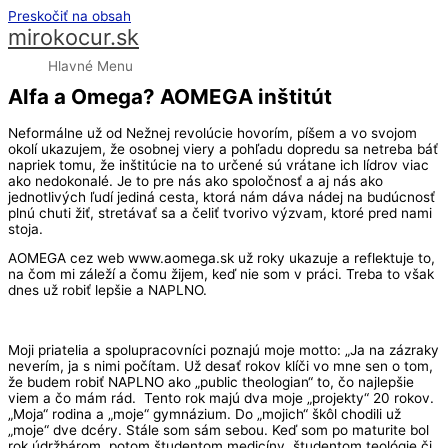
Preskočiť na obsah
mirokocur.sk
Hlavné Menu
Alfa a Omega? AOMEGA inštitút
Neformálne už od Nežnej revolúcie hovorím, píšem a vo svojom
okolí ukazujem, že osobnej viery a pohľadu dopredu sa netreba báť
napriek tomu, že inštitúcie na to určené sú vrátane ich lídrov viac
ako nedokonalé. Je to pre nás ako spoločnosť a aj nás ako
jednotlivých ľudí jediná cesta, ktorá nám dáva nádej na budúcnosť
plnú chuti žiť, stretávať sa a čeliť tvorivo výzvam, ktoré pred nami
stoja.
AOMEGA cez web www.aomega.sk už roky ukazuje a reflektuje to,
na čom mi záleží a čomu žijem, keď nie som v práci. Treba to však
dnes už robiť lepšie a NAPLNO.
Moji priatelia a spolupracovníci poznajú moje motto: „Ja na zázraky
neverím, ja s nimi počítam. Už desať rokov klíči vo mne sen o tom,
že budem robiť NAPLNO ako „public theologian“ to, čo najlepšie
viem a čo mám rád. Tento rok majú dva moje „projekty“ 20 rokov.
„Moja“ rodina a „moje“ gymnázium. Do „mojich“ škôl chodili už
„moje“ dve dcéry. Stále som sám sebou. Keď som po maturite bol
rok údržbárom, potom študentom medicíny, študentom teológie či