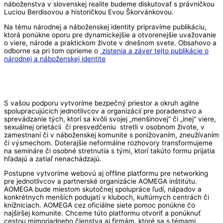
náboženstva v slovenskej realite budeme diskutovať s právničkou
Luciou Berdisovou a historičkou Evou Škorvánkovou.
Na tému národnej a náboženskej identity pripravíme publikáciu,
ktorá ponúkne oporu pre dynamickejšie a otvorenejšie uvažovanie
o viere, národe a praktickom živote v dnešnom svete. Obsahovo a
odborne sa pri tom oprieme o
zistenia a záver tejto publikácie o
národnej a náboženskej identite
S vašou podporu vytvoríme bezpečný priestor a okruh agilne
spolupracujúcich jednotlivcov a organizácií pre poradenstvo a
sprevádzanie tých, ktorí sa kvôli svojej „menšinovej“ či „inej“ viere,
sexuálnej orietácii či presvedčeniu stretli v osobnom živote, v
zamestnaní či v náboženskej komunite s ponižovaním, zneužívaním
či výsmechom. Doterajšie neformálne rozhovory transformujeme
na semináre či osobné stretnutia s tými, ktorí takúto formu prijatia
hľadajú a zatiaľ nenachádzajú.
Postupne vytvoríme webovú aj offline platformu pre networking
pre jednotlivcov a partnerské organizácie AOMEGA inštitútu.
AOMEGA bude miestom skutočnej spolupráce ľudí, nápadov a
konkrétnych menších podujatí v kluboch, kultúrnych centrách či
knižniciach. AOMEGA cez oficiálne siete pomoc ponúkne čo
najširšej komunite. Chceme túto platformu otvoriť a ponúknuť
cestou mimoriadneho členstva aj firmám, ktoré sa s témami