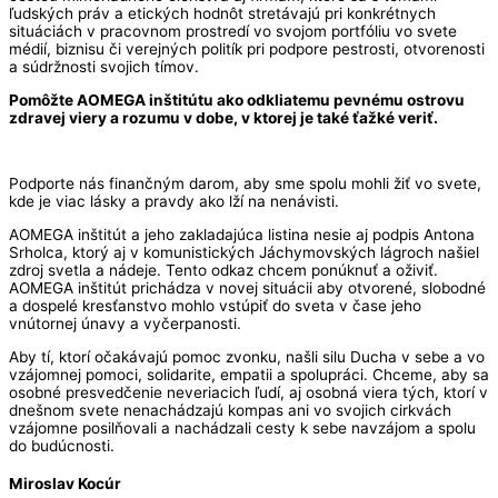
ľudských práv a etických hodnôt stretávajú pri konkrétnych
situáciách v pracovnom prostredí vo svojom portfóliu vo svete
médií, biznisu či verejných politík pri podpore pestrosti, otvorenosti
a súdržnosti svojich tímov.
Pomôžte AOMEGA inštitútu ako odkliatemu pevnému ostrovu
zdravej viery a rozumu v dobe, v ktorej je také ťažké veriť.
Podporte nás finančným darom, aby sme spolu mohli žiť vo svete,
kde je viac lásky a pravdy ako lží na nenávisti.
AOMEGA inštitút a jeho zakladajúca listina nesie aj podpis Antona
Srholca, ktorý aj v komunistických Jáchymovských lágroch našiel
zdroj svetla a nádeje. Tento odkaz chcem ponúknuť a oživiť.
AOMEGA inštitút prichádza v novej situácii aby otvorené, slobodné
a dospelé kresťanstvo mohlo vstúpiť do sveta v čase jeho
vnútornej únavy a vyčerpanosti.
Aby tí, ktorí očakávajú pomoc zvonku, našli silu Ducha v sebe a vo
vzájomnej pomoci, solidarite, empatii a spolupráci. Chceme, aby sa
osobné presvedčenie neveriacich ľudí, aj osobná viera tých, ktorí v
dnešnom svete nenachádzajú kompas ani vo svojich cirkvách
vzájomne posilňovali a nachádzali cesty k sebe navzájom a spolu
do budúcnosti.
Miroslav Kocúr