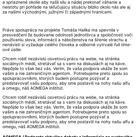
a spriaznené okolie aby našli silu a nádej prekonať váhanie a
neistotu pri pohľade na skľučujúcu situáciu blízko okolo nás ale aj
za našimi východnými, južnými či západnými hranicami.
Práve spolupráca na projekte Tomáša Halíka ma upevnila v
presvedčení že budovanie odolnosti jednotlivca a spoločnosti voči
používaniu slova, informácií a náboženstva na šírenie strachu a
nenávisti si vyžaduje celého človeka a odborné vytrvalé
full time-
ové úsilie
.
Chcem robiť nezávislú osvetovú prácu na webe, na stránka
sociálnych médií, stretávať sa s vami na diskusiách aj na káve.
Nepôjde to však bez vás. Verím, že vaša podpora ukáže že som
vašim a nie zahraničným agentom. Potrebujeme preto spolu so
spolupracovníkmi, ktorých budem postupne pozývať a
predstavovať vašu podporu, aby sme postavili na nohy našu alfu
a omegu, náš AOMEGA inštitút.
Chcem robiť nezávislú osvetovú prácu na webe, na stránka
sociálnych médií, stretávať sa s vami na diskusiách aj na káve.
Nepôjde to však bez vás. Verím, že vaša podpora ukáže že som
vašim a nie zahraničným agentom. Potrebujeme preto spolu so
spolupracovníkmi, ktorých budem postupne pozývať a
predstavovať vašu podporu, aby sme postavili na nohy našu alfu a
omegu, náš AOMEGA inštitút.
AOMEGA / Podporte aktuálne debaty a informácie zo svetového