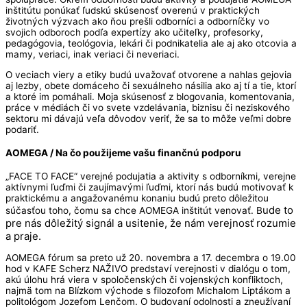
inštitútu ponúkať ľudskú skúsenosť overenú v praktických
životných výzvach ako ňou prešli odborníci a odborníčky vo
svojich odboroch podľa expertízy ako učiteľky, profesorky,
pedagógovia, teológovia, lekári či podnikatelia ale aj ako otcovia a
mamy, veriaci, inak veriaci či neveriaci.
O veciach viery a etiky budú uvažovať otvorene a nahlas gejovia
aj lezby, obete domáceho či sexuálneho násilia ako aj tí a tie, ktorí
a ktoré im pomáhali. Moja skúsenosť z blogovania, komentovania,
práce v médiách či vo svete vzdelávania, biznisu či neziskového
sektoru mi dávajú veľa dôvodov veriť, že sa to môže veľmi dobre
podariť.
AOMEGA / Na čo použijeme vašu finančnú podporu
„FACE TO FACE“ verejné podujatia a aktivity s odborníkmi, verejne
aktívnymi ľuďmi či zaujímavými ľuďmi, ktorí nás budú motivovať k
praktickému a angažovanému konaniu budú preto dôležitou
ude to
súčasťou toho, čomu sa chce AOMEGA inštitút venovať. B
pre nás dôležitý signál a usitenie, že nám verejnosť rozumie
a praje.
AOMEGA fórum sa preto už 20. novembra a 17. decembra o 19.00
hod v KAFE Scherz NAŽIVO predstaví verejnosti v dialógu o tom,
akú úlohu hrá viera v spoločenských či vojenských konfliktoch,
najmä tom na Blízkom východe s filozofom Michalom Liptákom a
politológom Jozefom Lenčom. O budovaní odolnosti a zneužívaní