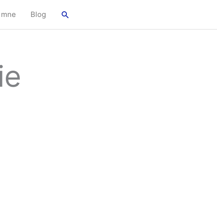
Hľadať
 mne
Blog
ie