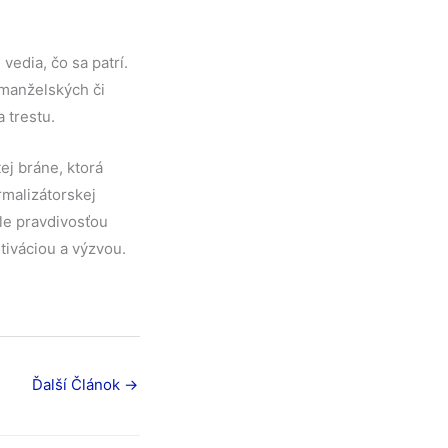
vedia, čo sa patrí.
 manželských či
 trestu.
ej bráne, ktorá
ormalizátorskej
le pravdivosťou
iváciou a výzvou.
Ďalší Článok
→