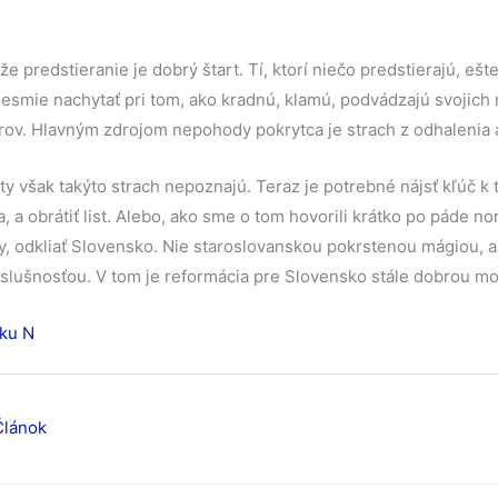
 predstieranie je dobrý štart. Tí, ktorí niečo predstierajú, ešte 
 nesmie nachytať pri tom, ako kradnú, klamú, podvádzajú svojich
ov. Hlavným zdrojom nepohody pokrytca je strach z odhalenia a
 však takýto strach nepoznajú. Teraz je potrebné nájsť kľúč k t
a, a obrátiť list. Alebo, ako sme o tom hovorili krátko po páde n
, odkliať Slovensko. Nie staroslovanskou pokrstenou mágiou, a
lušnosťou. V tom je reformácia pre Slovensko stále dobrou mot
ku N
Článok