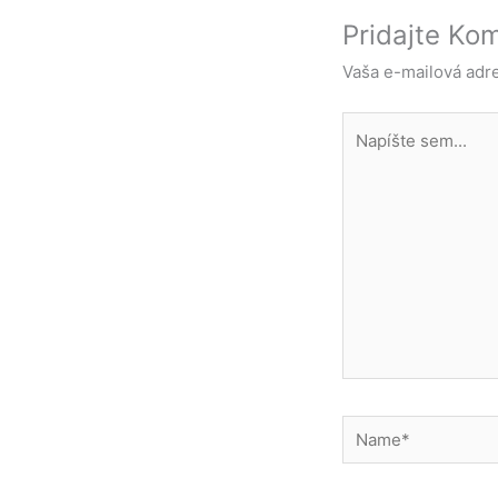
Pridajte Ko
Vaša e-mailová adr
Napíšte
sem...
Name*