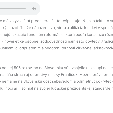
e má vplyv, a štát predstiera, že to rešpektuje. Nejako takto to
ý filozof. To, že náboženstvo, viera a afiliácia k cirkvi v spoloč
ezonujú, ukazuje fenomén reformácie, ktorá podľa konsenzu rôz
u k novej etike osobnej zodpovednosti namiesto dovtedy „tradič
stkami či odpustením a nedotknuteľnosti cirkevnej aristokraci
o od nej 506 rokov, no na Slovensku sú evanjelickí biskupi na 
 naháňa strach aj dobrotivý rímsky František. Možno práve pre 
ie nemáme na Slovensku dosť sebavedomia odmietnuť pokryteck
du, hoci aj Tiso mal na svojej ľudáckej prezidentskej štandarde