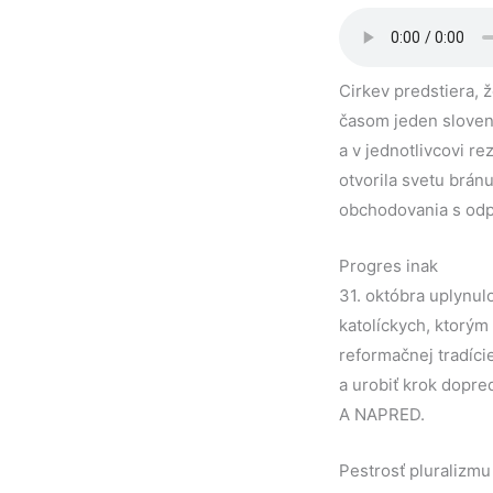
Cirkev predstiera, ž
časom jeden slovensk
a v jednotlivcovi r
otvorila svetu brán
obchodovania s odpu
Progres inak
31. októbra uplynul
katolíckych, ktorým
reformačnej tradíc
a urobiť krok dopre
A NAPRED.
Pestrosť pluralizmu