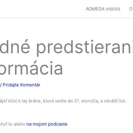
AOMEGA inštitút
O
dné predstieran
formácia
/
Pridajte Komentár
sť kľúč k tej bráne, ktorá vedie do 21. storočia, a obrátiť list.
očuť tu alebo
na mojom podcaste