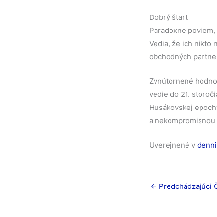
Dobrý štart
Paradoxne poviem, že
Vedia, že ich nikto
obchodných partner
Zvnútornené hodnoty
vedie do 21. storoči
Husákovskej epochy
a nekompromisnou s
Uverejnené v
denni
←
Predchádzajúci 