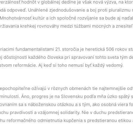
verzálnosť hodnôt v globálnej dedine je však nová výzva, na kto
adá odpoveď. Unáhlené zjednodušovanie a boj proti pluralizmu 
ohotvárnosť kultúr a ich spoločné rozvíjanie sa bude aj naďal
žiavania krehkej rovnováhy medzi túžbami mocných a znesite
eriacimi fundamentalistami 21. storočia je heretická 506 rokov s
ej dôstojnosti každého človeka pri spravovaní tohto sveta tým d
stvom reformácie. Aj keď si toho nemusí byť každý vedomý.
nepochopiteľne ožívajú v rôznych obmenách tie najtemnejšie od
 minulosti. Áno, progres je na Slovensku podľa mňa úzko spätý
vnaním sa s náboženskou otázkou a s tým, ako osobná viera f
chu pravdivosti a vzájomnej solidarity. Nie v duchu predstier
uchu reformačného odmietnutia kupčenia s predstieranou etiko