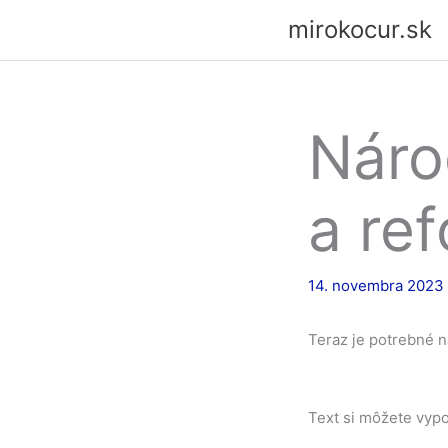
Preskočiť
mirokocur.sk
na
obsah
Náro
a re
14. novembra 2023
Teraz je potrebné náj
Text si môžete vyp