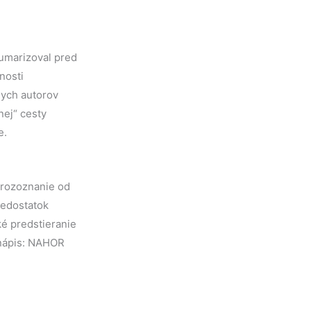
 sumarizoval pred
nosti
nych autorov
nej“ cesty
e.
nerozoznanie od
nedostatok
é predstieranie
 nápis: NAHOR