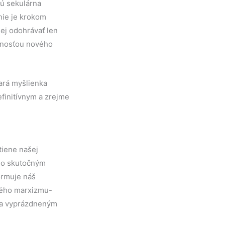
rú sekulárna
nie je krokom
ej odohrávať len
ľnosťou nového
tará myšlienka
efinitívnym a zrejme
tiene našej
 so skutočným
ormuje náš
aného marxizmu-
u a vyprázdneným