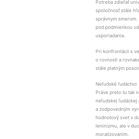
Potreba zdieľať uni
spoločnosť stále hľ
správnym smerom. Mn
pod podmienkou udr
usporiadania.
Pri konfrontácii s v
o rovnosti a rovnak
stále platným posol
Neľudské ľudáctvo
Práve preto tu tak 
neľudskej ľudáckej
a zodpovedným vyro
hodnotový svet v du
leninizmu, ale v d
moralizovaním.