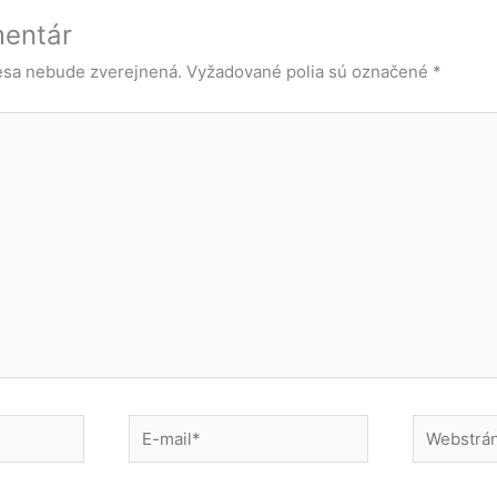
mentár
esa nebude zverejnená.
Vyžadované polia sú označené
*
E-
Webstránk
mail*