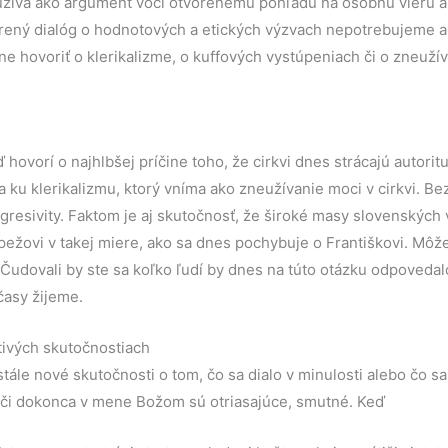
oužíva ako argument voči otvorenému pohľadu na osobnú vieru 
orený dialóg o hodnotových a etických výzvach nepotrebujeme 
vne hovoriť o klerikalizme, o kuffových vystúpeniach či o zneuží
 hovorí o najhlbšej príčine toho, že cirkvi dnes strácajú autori
a ku klerikalizmu, ktorý vníma ako zneužívanie moci v cirkvi. Be
agresivity. Faktom je aj skutočnosť, že široké masy slovenských 
ežovi v takej miere, ako sa dnes pochybuje o Františkovi. Môž
 Čudovali by ste sa koľko ľudí by dnes na túto otázku odpoveda
časy žijeme.
tivých skutočnostiach
 stále nové skutočnosti o tom, čo sa dialo v minulosti alebo čo 
a či dokonca v mene Božom sú otriasajúce, smutné. Keď