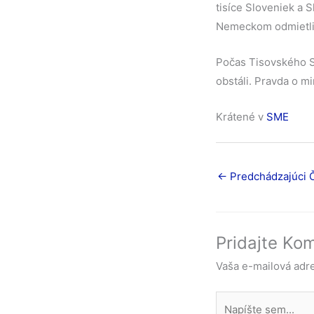
tisíce Sloveniek a S
Nemeckom odmietli
Počas Tisovského Sl
obstáli. Pravda o min
Krátené v
SME
←
Predchádzajúci 
Pridajte Ko
Vaša e-mailová adr
Napíšte