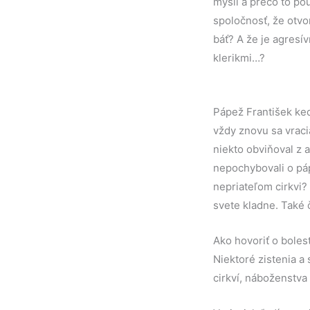
myslí a prečo to p
spoločnosť, že otv
báť? A že je agresí
klerikmi…?
Pápež František keď
vždy znovu sa vraci
niekto obviňoval z 
nepochybovali o páp
nepriateľom cirkvi?
svete kladne. Také 
Ako hovoriť o boles
Niektoré zistenia a
cirkví, náboženstv