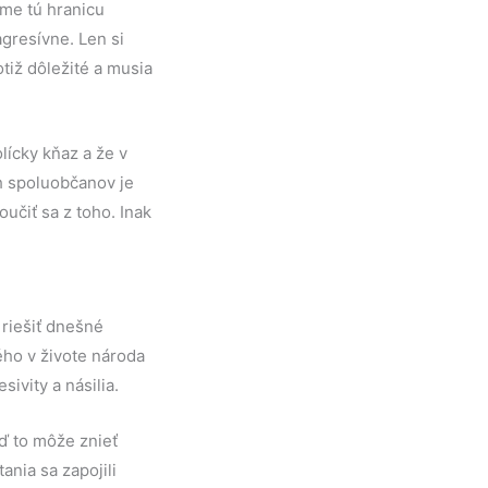
íme tú hranicu
agresívne. Len si
tiž dôležité a musia
lícky kňaz a že v
h spoluobčanov je
oučiť sa z toho. Inak
riešiť dnešné
ého v živote národa
ivity a násilia.
eď to môže znieť
nia sa zapojili