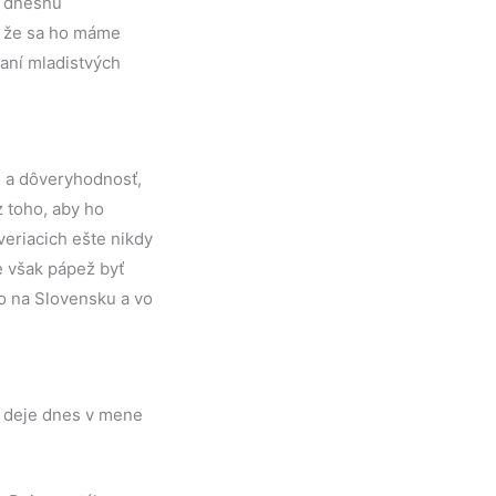
a dnešnú
a že sa ho máme
vaní mladistvých
tu a dôveryhodnosť,
z toho, aby ho
veriacich ešte nikdy
e však pápež byť
lo na Slovensku a vo
sa deje dnes v mene