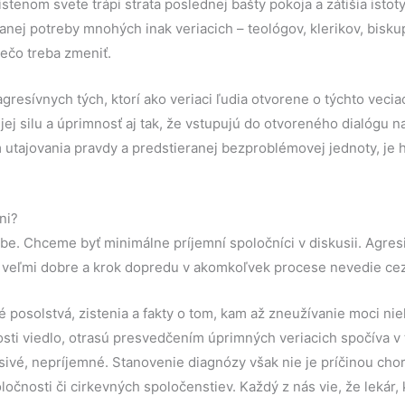
istenom svete trápi strata poslednej bašty pokoja a zátišia istoty
anej potreby mnohých inak veriacich – teológov, klerikov, biskup
ečo treba zmeniť.
gresívnych tých, ktorí ako veriaci ľudia otvorene o týchto vecia
 jej silu a úprimnosť aj tak, že vstupujú do otvoreného dialógu na
utajovania pravdy a predstieranej bezproblémovej jednoty, je
ni?
ebe. Chceme byť minimálne príjemní spoločníci v diskusii. Agres
 veľmi dobre a krok dopredu v akomkoľvek procese nevedie cez 
é posolstvá, zistenia a fakty o tom, kam až zneužívanie moci nie
osti viedlo, otrasú presvedčením úprimných veriacich spočíva v
sivé, nepríjemné. Stanovenie diagnózy však nie je príčinou ch
očnosti či cirkevných spoločenstiev. Každý z nás vie, že lekár, 