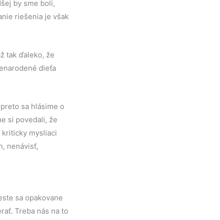
šej by sme boli,
nie riešenia je však
až tak ďaleko, že
nenarodené dieťa
 preto sa hlásime o
e si povedali, že
kriticky mysliaci
, nenávisť,
feste sa opakovane
rať. Treba nás na to