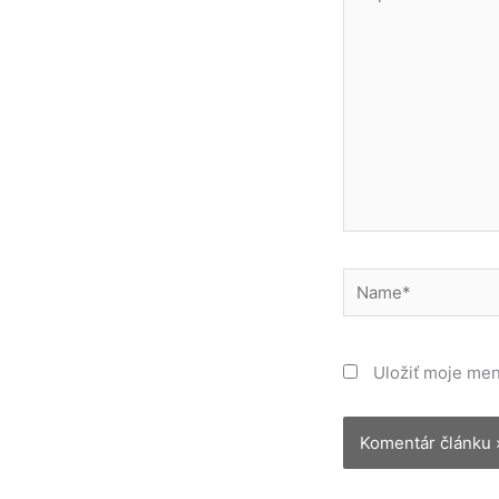
sem...
Name*
Uložiť moje men