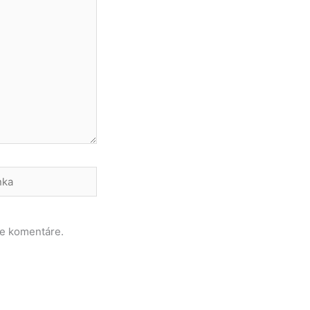
a
ce komentáre.