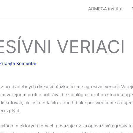
AOMEGA inštitút
SÍVNI VERIACI
Pridajte Komentár
 z predvolebných diskusií otázku či sme agresívni veriaci. Verej
om verejnom profile pohrával bez dialógu s druhou stranou aj j
diskutovali, ale asi nestačilo. Jeho hlboké presvedčenie a doje
erozptýlil.
ialóg o niektorých témach považuje už za opovážlivú agresivitu?