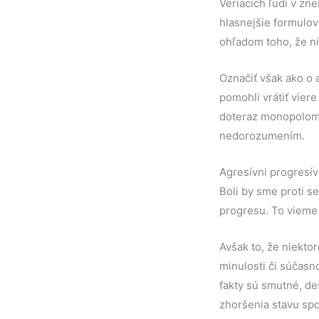
Veriacich ľudí v zne
hlasnejšie formulov
ohľadom toho, že ni
Označiť však ako o a
pomohli vrátiť viere
doteraz monopolom 
nedorozumením.
Agresívni progresív
Boli by sme proti s
progresu. To vieme
Avšak to, že niektor
minulosti či súčasn
fakty sú smutné, de
zhoršenia stavu spol