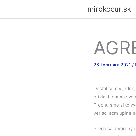
Preskočiť
mirokocur.sk
na
obsah
AGRE
26. februára 2021
/
Dostal som v jednej
prívlastkom na svoj
Trochu sme si to vy
veriaci som úplne n
Prečo sa otvorený d