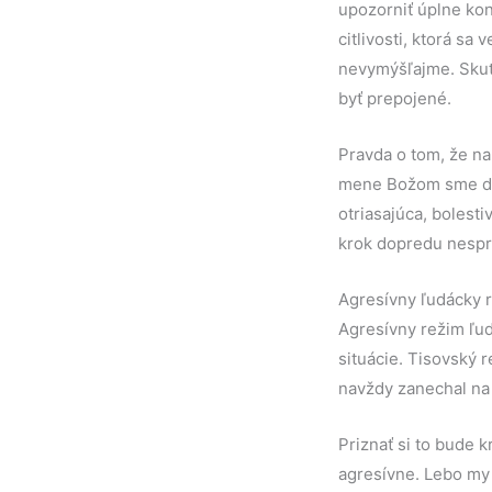
upozorniť úplne kon
citlivosti, ktorá sa
nevymýšľajme. Skuto
byť prepojené.
Pravda o tom, že na
mene Božom sme depo
otriasajúca, bolesti
krok dopredu nespr
Agresívny ľudácky 
Agresívny režim ľud
situácie. Tisovský 
navždy zanechal na h
Priznať si to bude 
agresívne. Lebo my