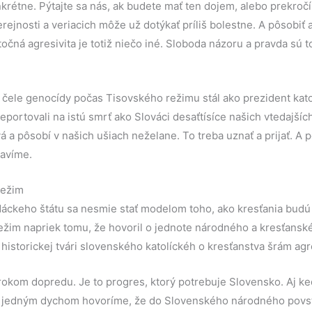
krétne. Pýtajte sa nás, ak budete mať ten dojem, alebo prekroč
 verejnosti a veriacich môže už dotýkať príliš bolestne. A pôsobiť 
čná agresivita je totiž niečo iné. Sloboda názoru a pravda sú to
 čele genocídy počas Tisovského režimu stál ako prezident kato
rtovali na istú smrť ako Slováci desaťtísíce našich vtedajšíc
vá a pôsobí v našich ušiach neželane. To treba uznať a prijať. A p
avíme.
režim
áckeho štátu sa nesmie stať modelom toho, ako kresťania budú 
režim napriek tomu, že hovoril o jednote národného a kresťansk
istorickej tvári slovenského katolíckéh o kresťanstva šrám agres
krokom dopredu. Je to progres, ktorý potrebuje Slovensko. Aj k
 jedným dychom hovoríme, že do Slovenského národného povsta