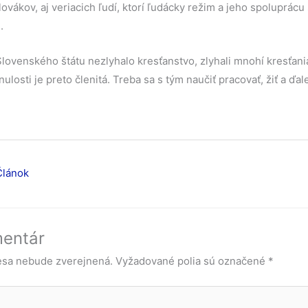
lovákov, aj veriacich ľudí, ktorí ľudácky režim a jeho spoluprác
.
ovenského štátu nezlyhalo kresťanstvo, zlyhali mnohí kresťani
ulosti je preto členitá. Treba sa s tým naučiť pracovať, žiť a ďale
Článok
mentár
esa nebude zverejnená.
Vyžadované polia sú označené
*