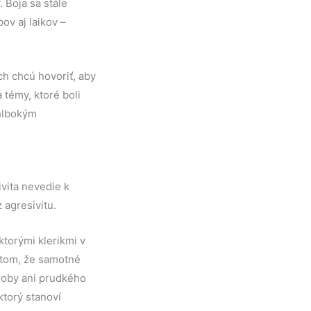
. Boja sa stále
ov aj laikov –
ch chcú hovoriť, aby
 témy, ktoré boli
 hlbokým
ivita nevedie k
agresivitu.
ktorými klerikmi v
 tom, že samotné
oroby ani prudkého
ktorý stanoví