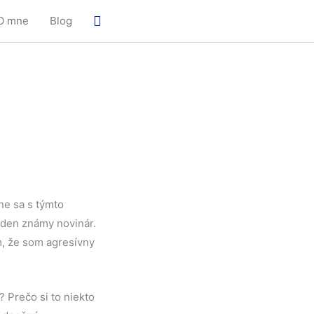
Hľadať
O mne
Blog
ne sa s týmto
eden známy novinár.
m, že som agresívny
 Prečo si to niekto