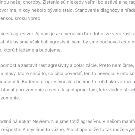
inou našej choroby. Zistenia sú niekedy veľmi bolestivé a najrad
ovoríme, nikdy nebolo bývalo stalo. Stanovenie diagnózy a hľada
enkou kroku vpred.
nie sú agresívni. Aj nám je ako veriacim ľúto toho, že veci zašli 
vať. Ak by sme však boli agresívni, sami by sme pochovali ešte 
e, ktorú hľadáme a budujeme.
môcť a zastaviť rast agresivity a polarizácie. Preto nemlčíme,
 hlasy, ktoré chcú to, čo cítia povedať, len to nevedia. Preto sm
úcnosti. Budeme progresívni ale chceme to robiť ako veriaci a 
 hľadať porozumenie a cestu k spolupráci tam, kde vládne strach
ozumenie.
hodlná nálepka? Neviem. Nie sme totiž agresívni. V našom mani
, rešpekte. A myslíme to vážne. Ale chápem, že to tak môže vyze