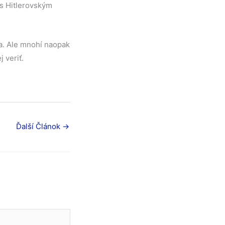
u s Hitlerovským
a. Ale mnohí naopak
j veriť.
Ďalší Článok
→