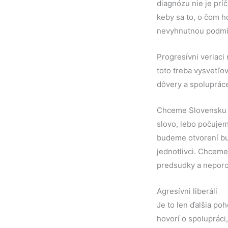
diagnózu nie je príč
keby sa to, o čom h
nevyhnutnou podmi
Progresívni veriaci 
toto treba vysvetľo
dôvery a spoluprác
Chceme Slovensku po
slovo, lebo počujeme
budeme otvorení bud
jednotlivci. Chceme
predsudky a nepor
Agresívni liberáli
Je to len ďalšia po
hovorí o spolupráci