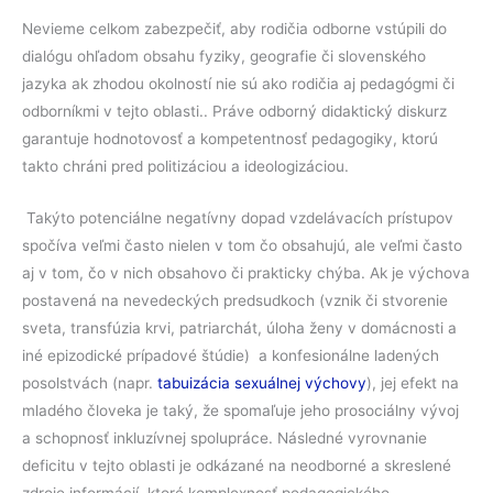
Nevieme celkom zabezpečiť, aby rodičia odborne vstúpili do
dialógu ohľadom obsahu fyziky, geografie či slovenského
jazyka ak zhodou okolností nie sú ako rodičia aj pedagógmi či
odborníkmi v tejto oblasti.. Práve odborný didaktický diskurz
garantuje hodnotovosť a kompetentnosť pedagogiky, ktorú
takto chráni pred politizáciou a ideologizáciou.
Takýto potenciálne negatívny dopad vzdelávacích prístupov
spočíva veľmi často nielen v tom čo obsahujú, ale veľmi často
aj v tom, čo v nich obsahovo či prakticky chýba. Ak je výchova
postavená na nevedeckých predsudkoch (vznik či stvorenie
sveta, transfúzia krvi, patriarchát, úloha ženy v domácnosti a
iné epizodické prípadové štúdie) a konfesionálne ladených
posolstvách (napr.
tabuizácia sexuálnej výchovy
), jej efekt na
mladého človeka je taký, že spomaľuje jeho prosociálny vývoj
a schopnosť inkluzívnej spolupráce. Následné vyrovnanie
deficitu v tejto oblasti je odkázané na neodborné a skreslené
zdroje informácií, ktoré komplexnosť pedagogického