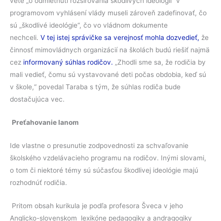
vete „o odmietnutí rozširovania škodlivých ideológií“ v
programovom vyhlásení vlády museli zároveň zadefinovať, čo
sú „škodlivé ideológie“, čo vo vládnom dokumente
nechceli.
V tej istej správičke sa verejnosť mohla dozvedieť,
že
činnosť mimovládnych organizácií na školách budú riešiť najmä
cez
informovaný súhlas rodičov.
„Zhodli sme sa, že rodičia by
mali vedieť, čomu sú vystavované deti počas obdobia, keď sú
v škole,“ povedal Taraba s tým, že súhlas rodiča bude
dostačujúca vec.
Preťahovanie lanom
Ide vlastne o presunutie zodpovednosti za schvaľovanie
školského vzdelávacieho programu na rodičov. Inými slovami,
o tom či niektoré témy sú súčasťou škodlivej ideológie majú
rozhodnúť rodičia.
Pritom obsah kurikula je podľa profesora Šveca v jeho
Anglicko-slovenskom lexikóne pedagogiky a andragogiky