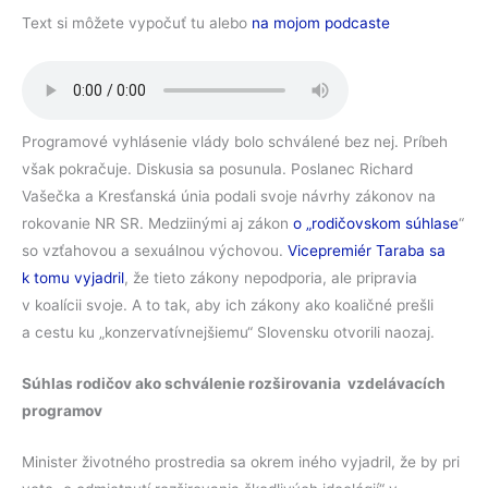
Text si môžete vypočuť tu alebo
na mojom podcaste
Programové vyhlásenie vlády bolo schválené bez nej. Príbeh
však pokračuje. Diskusia sa posunula. Poslanec Richard
Vašečka a Kresťanská únia podali svoje návrhy zákonov na
rokovanie NR SR. Medziinými aj zákon
o „rodičovskom súhlase
“
so vzťahovou a sexuálnou výchovou.
Vicepremiér Taraba sa
k tomu vyjadril
, že tieto zákony nepodporia, ale pripravia
v koalícii svoje. A to tak, aby ich zákony ako koaličné prešli
a cestu ku „konzervatívnejšiemu“ Slovensku otvorili naozaj.
Súhlas rodičov ako schválenie rozširovania vzdelávacích
programov
Minister životného prostredia sa okrem iného vyjadril, že by pri