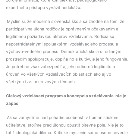
expertného prístupu vyvážiť nedokážu.
Myslím si, že moderná slovenská škola sa zhodne na tom, že
participatívna úloha rodičov je oprávneným očakávaním aj
legitímnou požiadavkou aktérov vzdelávania. Rodičia sú
nepostrádateľnými spoluaktérmi vzdelávacieho procesu a
výchovo-vedného procesu. Demokratická škola s rodinným
prostredím spolupracuje, dopĺňa ho a kultivuje jeho fungovanie.
Je potrebné však zabezpečiť aj jeho odbornú legitimitu a
úroveň vo všetkých vzdelávacích oblastiach ako aj vo
všetkých tzv. prierezových témach.
Cieľový vzdelávací program a koncepcia vzdelávania nie je
zápas
Ak sa zamyslíme nad poňatím osobnosti v humanistickom
učiteľstve, stojíme pred úlohou opustiť bitevné pole. Nie je to
totiž ideologická dilema. Kritické myslenie samo osebe nevedie