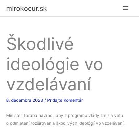
Preskočiť
Hlav
mirokocur.sk
na
Men
obsah
Škodlivé
ideológie vo
vzdelávaní
8. decembra 2023
/
Pridajte Komentár
Minister Taraba navrhol, aby z programu vlády zmizla veta
o odmietaní rozširovania škodlivých ideológií vo vzdelávaní.