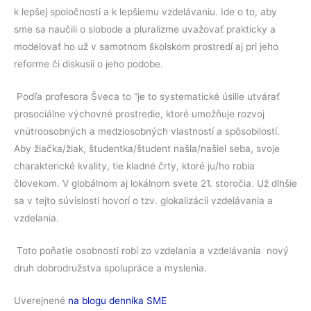
k lepšej spoločnosti a k lepšiemu vzdelávaniu. Ide o to, aby
sme sa naučili o slobode a pluralizme uvažovať prakticky a
modelovať ho už v samotnom školskom prostredí aj pri jeho
reforme či diskusii o jeho podobe.
Podľa profesora Šveca to “je to systematické úsilie utvárať
prosociálne výchovné prostredie, ktoré umožňuje rozvoj
vnútroosobných a medziosobných vlastností a spôsobilostí.
Aby žiačka/žiak, študentka/študent našla/našiel seba, svoje
charakterické kvality, tie kladné črty, ktoré ju/ho robia
človekom. V globálnom aj lokálnom svete 21. storočia. Už dlhšie
sa v tejto súvislosti hovorí o tzv. glokalizácii vzdelávania a
vzdelania.
Toto poňatie osobnosti robí zo vzdelania a vzdelávania nový
druh dobrodružstva spolupráce a myslenia.
Uverejnené
na blogu denníka SME