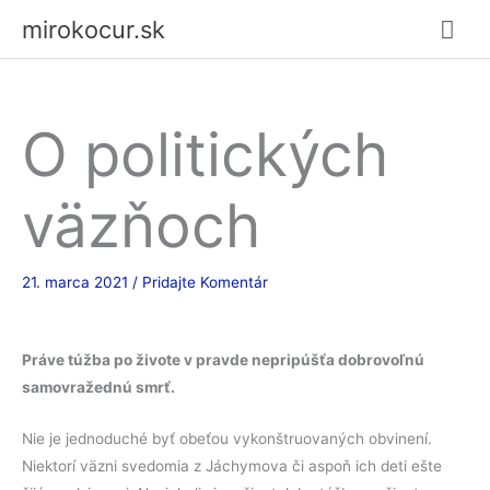
Preskočiť
Hla
mirokocur.sk
na
Me
obsah
O politických
väzňoch
21. marca 2021
/
Pridajte Komentár
Práve túžba po živote v pravde nepripúšťa dobrovoľnú
samovražednú smrť.
Nie je jednoduché byť obeťou vykonštruovaných obvinení.
Niektorí väzni svedomia z Jáchymova či aspoň ich deti ešte