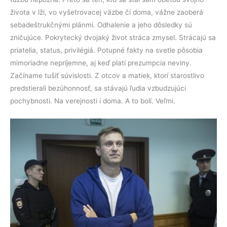
života v lži, vo vyšetrovacej väzbe či doma, vážne zaoberá
sebadeštrukčnými plánmi. Odhalenie a jeho dôsledky sú
zničujúce. Pokrytecký dvojaký život stráca zmysel. Strácajú sa
priatelia, status, privilégiá. Potupné fakty na svetle pôsobia
mimoriadne nepríjemne, aj keď platí prezumpcia neviny.
Začíname tušiť súvislosti. Z otcov a matiek, ktorí starostlivo
predstierali bezúhonnosť, sa stávajú ľudia vzbudzujúci
pochybnosti. Na verejnosti i doma. A to bolí. Veľmi.