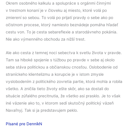
Okrem osobného kalkulu a spolupráce s orgánmi činnými
v trestnom konaní je v človeku aj miesto, ktoré volá po
zmierení so sebou. To volá po prijatí pravdy o sebe ako po
očistnom procese, ktorý namiesto beznádeje pomáha hľadať
cestu von. To je cesta sebareflexie a starodávneho pokánia.
Nie ako výmenného obchodu za nižší trest.
Ale ako cesta z temnej noci sebectva k svetlu života v pravde.
Tam sa hlboké spojenie s túžbou po pravde v sebe aj okolo
seba stáva politickou a občianskou cnosťou. Oslobodenie od
straníckeho klientelizmu a korupcie je v istom zmysle
vyslobodením z politického zovretia partie, ktorá mohla a robila
všetko. A zničila tieto životy ešte skôr, ako sa dostali do
situácie zúfalého precitnutia, že všetko asi prasklo. Je to však
iné väzenie ako to, v ktorom sedí skutočný politický väzeň
Navaľnyj. Tak si ja predstavujem peklo.
Písané pre DenníkN