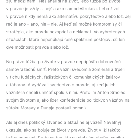
žijú medzi nami. Nesiahali si na život, lebo túžba po živote
v pravde je vždy silnejšia ako samodeštrukcia. Lebo život
v pravde nikdy nemá ako alternatívu pokrytectvo alebo lož. Jej
reč je áno – áno, nie – nie. Aj keď sú možné kompromisy či
stratégia, ako pravdu nezaprieť a neklamať. Vo vyhrotených
situáciách, ktoré neponúkajú celé spektrum postojov, sú len
dve možnosti: pravda alebo lož.
No práve túžba po živote v pravde nepripúšťa dobrovoľnú
samovražednú smrť. Preto väzni svedomia zomierali a trpeli
v tichu ľudáckych, fašistických či komunistických žalárov
a táborov. A vydávali svedectvo o pravde, aj keď ju ich
väznitelia chceli umlčať spolu s nimi. Preto im Anton Srholec
svojím životom aj ako líder konfederácie politických väzňov na
sútoku Moravy a Dunaja postavil pomník.
Ale aj dnes politický štvanec a aktuálne aj väzeň Navaľnyj
ukazuje, ako sa bojuje za život v pravde. Život v lži takúto
túžbu nepozná. Preto sa ten, kto sa stal sám obeťou svojho