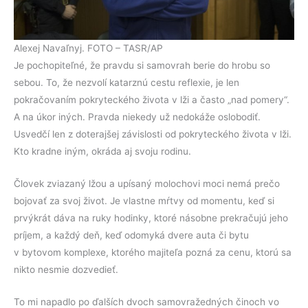
Alexej Navaľnyj. FOTO – TASR/AP
Je pochopiteľné, že pravdu si samovrah berie do hrobu so
sebou. To, že nezvolí katarznú cestu reflexie, je len
pokračovaním pokryteckého života v lži a často „nad pomery“.
A na úkor iných. Pravda niekedy už nedokáže oslobodiť.
Usvedčí len z doterajšej závislosti od pokryteckého života v lži.
Kto kradne iným, okráda aj svoju rodinu.
Človek zviazaný lžou a upísaný molochovi moci nemá prečo
bojovať za svoj život. Je vlastne mŕtvy od momentu, keď si
prvýkrát dáva na ruky hodinky, ktoré násobne prekračujú jeho
príjem, a každý deň, keď odomyká dvere auta či bytu
v bytovom komplexe, ktorého majiteľa pozná za cenu, ktorú sa
nikto nesmie dozvedieť.
To mi napadlo po ďalších dvoch samovražedných činoch vo