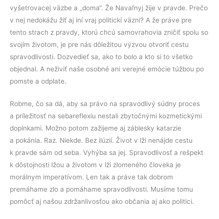
vyšetrovacej väzbe a „doma“. Že Navaľnyj žije v pravde. Prečo
v nej nedokážu žiť aj iní vraj politickí väzni? A že práve pre
tento strach z pravdy, ktorú chcú samovrahovia zničiť spolu so
svojím životom, je pre nás dôležitou výzvou otvoriť cestu
spravodlivosti. Dozvedieť sa, ako to bolo a kto si to všetko
objednal. A neživiť naše osobné ani verejné emócie túžbou po
pomste a odplate.
Robme, čo sa dá, aby sa právo na spravodlivý súdny proces
a príležitosť na sebareflexiu nestali zbytočnými kozmetickými
doplnkami. Možno potom zažijeme aj záblesky katarzie
a pokánia. Raz. Niekde. Bez ilúzií. Život v lži nenájde cestu
k pravde sám od seba. Vyhýba sa jej. Spravodlivosť a rešpekt
k dôstojnosti lžou a životom v lži zlomeného človeka je
morálnym imperatívom. Len tak a práve tak dobrom
premáhame zlo a pomáhame spravodlivosti. Musíme tomu
pomôcť aj našou zdržanlivosťou ako občania aj ako politici.