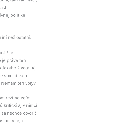
asť
ívnej politike
 iní než ostatní.
rá žije
 je práve ten
ktického života. Aj
nie som biskup
. Nemám ten vplyv.
kom režime veľmi
 kritickí aj v rámci
v sa nechce otvoriť
síme v tejto