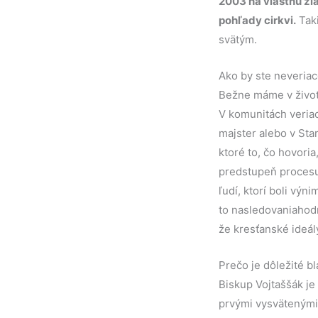
2003 na vlastnú ž
pohľady cirkvi.
Taki
svätým.
Ako by ste neveriac
Bežne máme v živote
V komunitách veriaci
majster alebo v Star
ktoré to, čo hovori
predstupeň procesu
ľudí, ktorí boli výn
to nasledovaniahodn
že kresťanské ideály
Prečo je dôležité b
Biskup Vojtaššák je
prvými vysvätenými