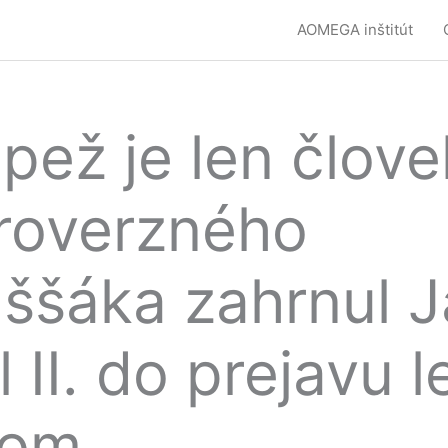
AOMEGA inštitút
pež je len člove
roverzného
aššáka zahrnul 
 II. do prejavu l
lom