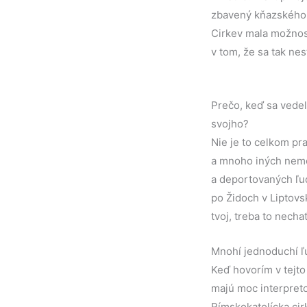
zbavený kňazského 
Cirkev mala možnosť
v tom, že sa tak nes
Prečo, keď sa vedelo
svojho?
Nie je to celkom pr
a mnoho iných nemen
a deportovaných ľudí
po Židoch v Liptovs
tvoj, treba to nechať
Mnohí jednoduchí ľu
Keď hovorím v tejto 
majú moc interpreto
Rímskokatolícka cirk