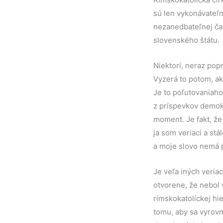
sú len vykonávateľ
nezanedbateľnej čast
slovenského štátu.
Niektorí, neraz popr
Vyzerá to potom, ak
Je to poľutovaniaho
z príspevkov demokr
moment. Je fakt, že 
ja som veriaci a st
a moje slovo nemá p
Je veľa iných veria
otvorene, že nebol v
rímskokatolíckej hie
tomu, aby sa vyrovn