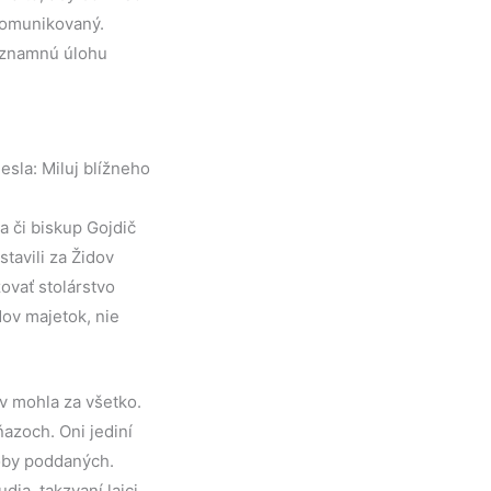
komunikovaný.
významnú úlohu
esla: Miluj blížneho
a či biskup Gojdič
tavili za Židov
ovať stolárstvo
ov majetok, nie
ev mohla za všetko.
ňazoch. Oni jediní
koby poddaných.
ia, tak­zvaní laici,