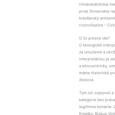
rímskokatolíckej hie
prvej Slovenskej re
kresťanský antisemi
riconciliazine – Cirk
O čo presne ide?
O teologické inter
za umučenie a ukriž
interpretáciou je ve
a etnocentricky, vz
máme historické prá
doslova.
Tým ich ovplyvnil a
kategórie bez práva
legitímne konanie. 
Kmeťko. Biskup Vojt