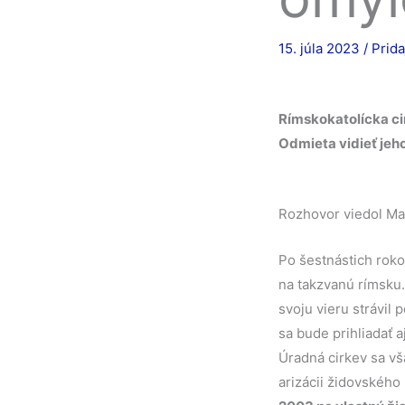
15. júla 2023
/
Prid
Rímskokatolícka ci
Odmieta vidieť jeh
Rozhovor viedol M
Po šestnástich rok
na takzvanú rímsku.
svoju vieru strávil
sa bude prihliadať a
Úradná cirkev sa v
arizácii židovského