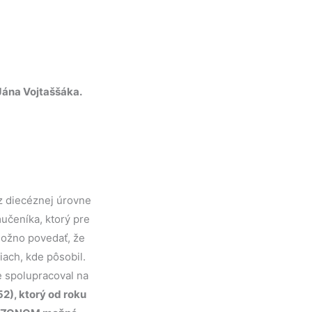
Jána Vojtaššáka.
z diecéznej úrovne
učeníka, ktorý pre
možno povedať, že
iach, kde pôsobil.
e spolupracoval na
), ktorý od roku