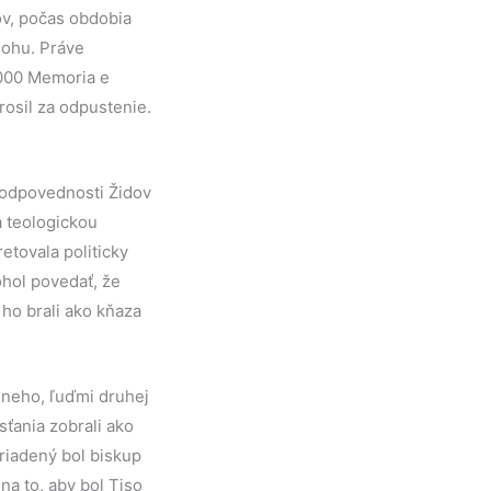
zov, počas obdobia
lohu. Práve
2000 Memoria e
prosil za odpustenie.
zodpovednosti Židov
a teologickou
etovala politicky
ohol povedať, že
 ho brali ako kňaza
 neho, ľuďmi druhej
sťania zobrali ako
riadený bol biskup
na to, aby bol Tiso