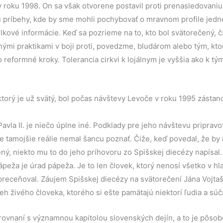
 v roku 1998. On sa však otvorene postavil proti prenasledovani
 príbehy, kde by sme mohli pochybovať o mravnom profile jedno
ové informácie. Keď sa pozrieme na to, kto bol svätorečený, ča
ými praktikami v boji proti, povedz­me, bludárom alebo tým, ktor
o reformné kroky. Tolerancia cirkvi k lojálnym je vyššia ako k tý
., ktorý je už svätý, bol počas návštevy Levoče v roku 1995 zást
vla II. je niečo úplne iné. Podklady pre jeho návštevu pripravov
že tamojšie reálie nemal šancu poznať. Čiže, keď povedal, že by
ný, niekto mu to do jeho príhovoru zo Spišskej diecézy napísal.
peža je úrad pápeža. Je to len človek, ktorý nenosí všetko v hl
eceňoval. Záujem Spišskej diecézy na svätorečení Jána Vojtaš
h živého človeka, ktorého si ešte pamätajú niektorí ľudia a súča
ovnaní s významnou kapitolou slovenských dejín, a to je pôsob