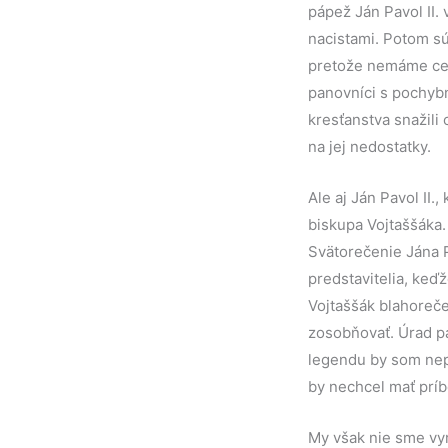
pápež Ján Pavol II.
nacistami. Potom sú
pretože nemáme celk
panovníci s pochybn
kresťanstva snažili 
na jej nedostatky.
Ale aj Ján Pavol II
biskupa Vojtaššáka.
Svätorečenie Jána Pa
predstavitelia, keď
Vojtaššák blahoreče
zosobňovať. Úrad pá
legendu by som nepr
by nechcel mať príbe
My však nie sme vyr