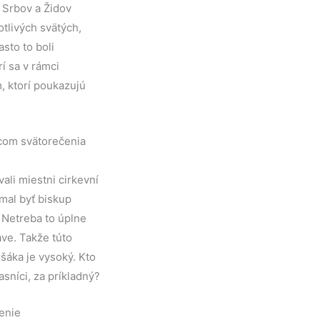
u Srbov a Židov
tlivých svätých,
sto to boli
í sa v rámci
m, ktorí poukazujú
ancom svätorečenia
ali miestni cirkevní
 mal byť biskup
 Netreba to úplne
ave. Takže túto
šáka je vysoký. Kto
sníci, za príkladný?
enie