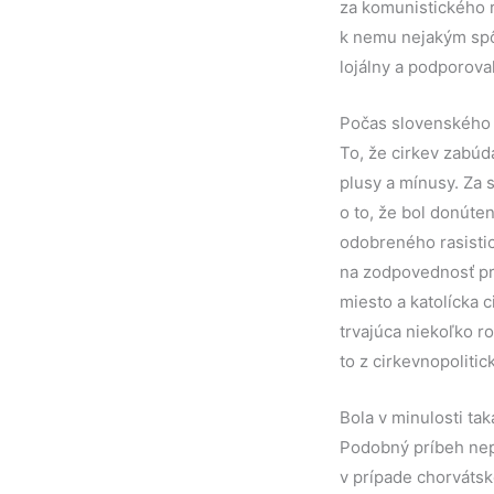
za komunistického r
k nemu nejakým spôs
lojálny a podporova
Počas slovenského š
To, že cirkev zabúd
plusy a mínusy. Za 
o to, že bol donúte
odobreného rasistic
na zodpovednosť pred
miesto a katolícka 
trvajúca niekoľko r
to z cirkevnopolitic
Bola v minulosti ta
Podobný príbeh nep
v prípade chorvátsk