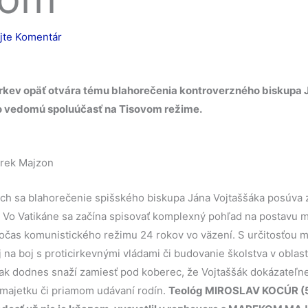
ajte Komentár
rkev opäť otvára tému blahorečenia kontroverzného biskupa 
o vedomú spoluúčasť na Tisovom režime.
arek Majzon
och sa blahorečenie spišského biskupa Jána Vojtaššáka posúva 
 Vo Vatikáne sa začína spisovať komplexný pohľad na postavu m
 počas komunistického režimu 24 rokov vo väzení. S určitosťou 
j na boj s proticirkevnými vládami či budovanie školstva v oblast
šak dodnes snaží zamiesť pod koberec, že Vojtaššák dokázateľn
 majetku či priamom udávaní rodín.
Teológ MIROSLAV KOCÚR (52