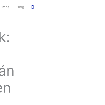
Hľadať
O mne
Blog
k:
Ján
en