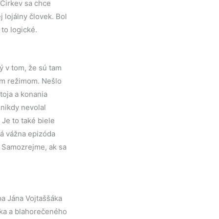
 Cirkev sa chce
 lojálny človek. Bol
to logické.
ý v tom, že sú tam
kým režimom. Nešlo
toja a konania
ni­kdy nevolal
 Je to také biele
ká vážna epizóda
. Samozrejme, ak sa
pa Jána Vojtaššáka
íka a blahorečeného