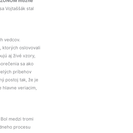
MAJZONOM možné
a Vojtaššák stal
ch vedcov.
, ktorých oslovovali
ujú aj živé vzory,
ahorečenia sa ako
velých príbehov
ý postoj tak, že je
e hlavne veriacim,
. Bol medzi tromi
údneho procesu