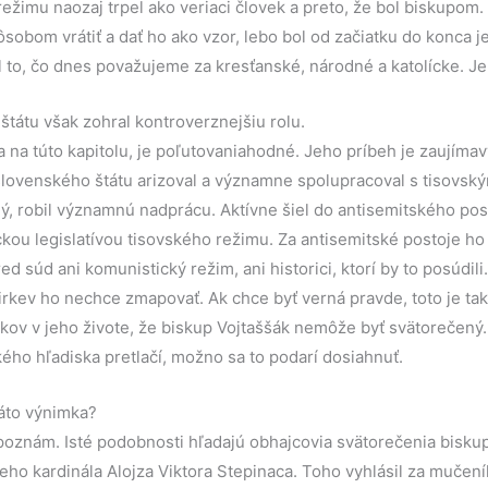
ežimu naozaj trpel ako veriaci človek a preto, že bol biskupom.
obom vrátiť a dať ho ako vzor, lebo bol od začiatku do konca jej
l to, čo dnes považujeme za kresťanské, národné a katolícke. Je 
tátu však zohral kontroverznejšiu rolu.
a na túto kapitolu, je poľutovaniahodné. Jeho príbeh je zaujímav
slovenského štátu arizoval a významne spolupracoval s tisovs
ný, robil významnú nadprácu. Aktívne šiel do antisemitského pos
kou legislatívou tisovského režimu. Za antisemitské postoje ho 
 súd ani komunistický režim, ani historici, ktorí by to posúdili.
cirkev ho nechce zmapovať. Ak chce byť verná pravde, toto je ta
okov v jeho živote, že biskup Vojtaššák nemôže byť svätorečený
kého hľadiska pretlačí, možno sa to podarí dosiahnuť.
káto výnimka?
oznám. Isté podobnosti hľadajú obhajcovia svätorečenia bisku
eho kardinála Alojza Viktora Stepinaca. Toho vyhlásil za mučen