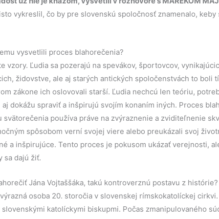
iadosť už nie je kňazom, vysvetlil v rozhovore s MAREKOM 
sto vykreslil, čo by pre slovenskú spoločnosť znamenalo, keby s
emu vysvetlili proces blahorečenia?
 vzory. Ľudia sa pozerajú na spevákov, športovcov, vynikajúci
ch, židovstve, ale aj starých antických spoločenstvách to boli tí
om zákone ich oslovovali starší. Ľudia nechcú len teóriu, potreb
a, aj dokážu spraviť a inšpirujú svojím konaním iných. Proces bl
 svätorečenia používa práve na zvýraznenie a zviditeľnenie sk
imočným spôsobom verní svojej viere alebo preukázali svoj životn
é a inšpirujúce. Tento proces je pokusom ukázať verejnosti, al
 sa dajú žiť.
lahorečiť Jána Vojtaššáka, takú kontroverznú postavu z histórie?
 výrazná osoba 20. storočia v slovenskej rímskokatolíckej cirkvi
 slovenskými katolíckymi biskupmi. Počas zmanipulovaného s