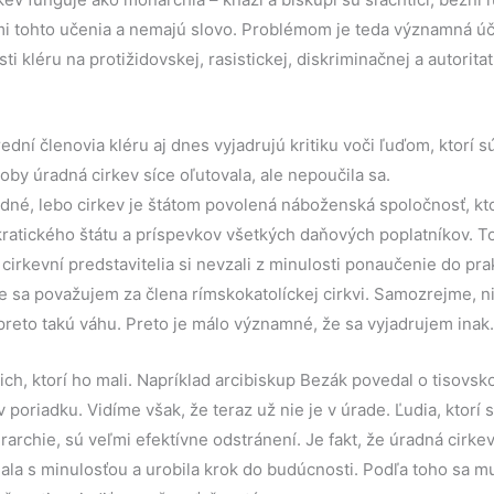
mi tohto učenia a nemajú slovo. Problémom je teda významná úč
i kléru na protižidovskej, rasistickej, diskriminačnej a autoritat
ední členovia kléru aj dnes vyjadrujú kritiku voči ľuďom, ktorí sú
oby úradná cirkev síce oľutovala, ale nepoučila sa.
dné, lebo cirkev je štátom povolená náboženská spoločnosť, kto
atického štátu a príspevkov všetkých daňových poplatníkov. To
cirkevní predstavitelia si nevzali z minulosti ponaučenie do pra
ále sa považujem za člena rímskokatolíckej cirkvi. Samozrejme, 
reto takú váhu. Preto je málo významné, že sa vyjadrujem inak
cich, ktorí ho mali. Napríklad arcibiskup Bezák povedal o tisovs
 poriadku. Vidíme však, že teraz už nie je v úrade. Ľudia, ktorí sú
rarchie, sú veľmi efektívne odstránení. Je fakt, že úradná cirke
ala s minulosťou a urobila krok do budúcnosti. Podľa toho sa mu