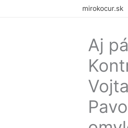
Preskočiť
mirokocur.sk
na
obsah
Aj pá
Kont
Vojt
Pavol
omy