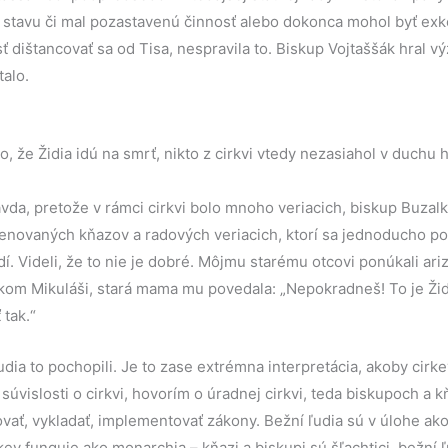
stavu či mal pozastavenú činnosť alebo dokonca mohol byť ex
 dištancovať sa od Tisa, nespravila to. Biskup Vojtaššák hral 
talo.
, že Židia idú na smrť, nikto z cirkvi vtedy nezasiahol v duchu h
avda, pretože v rámci cirkvi bolo mnoho veriacich, biskup Buzalk
ovaných kňazov a radových veriacich, ktorí sa jednoducho pos
. Videli, že to nie je dobré. Môjmu starému otcovi ponúkali ariz
kom Mikuláši, stará mama mu povedala: „Nepokradneš! To je Žid
 tak.“
dia to pochopili. Je to zase extrémna interpretácia, akoby cirk
súvislosti o cirkvi, hovorím o úradnej cirkvi, teda biskupoch a k
vať, vykladať, implementovať zákony. Bežní ľudia sú v úlohe a
ev funguje ako monarchia – kňazi a biskupi sú šľachtici, bežní ľud