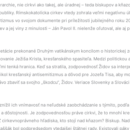
rarchie, nie cirkvi ako takej, ale úradnej – teda biskupov a kňa
publiky. Rímskokatolícka cirkev vtedy zohrala veľmi negatívnu ú
tizmus vo svojom dokumente pri príležitosti jubilejného roku 
ev a jej viny z minulosti – Ján Pavol II. nielenže oľutoval, ale aj 
pretácie prekonané Druhým vatikánskym koncilom o historickej 
ovanie Ježiša Krista, kresťanského spasiteľa. Medzi politickou 
ľmi tenká hranica. Keď sa stratila, zodpovednosť Židov sa interpr
nikol kresťanský antisemitizmus a dôvod pre Jozefa Tisa, aby m
vo zbaviť sa svojho „škodcu“, Židov. Veriace Slovenky a Slováci
 znížil ich vnímavosť na neľudské zaobchádzanie s týmito, podľa
 a dôstojnosti. Je zodpovednosťou práve cirkvi, že to mnohí kre
Z cirkevnoprávneho hľadiska, kto stojí nad kňazom? Biskup. Nad
aššák bol podpredsedom vtedajšej štátnej rady. Existovali páky 